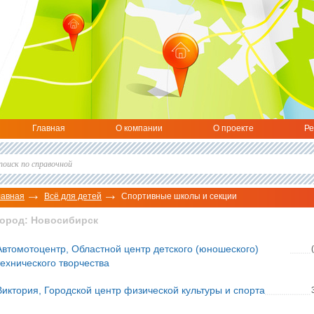
Главная
О компании
О проекте
Ре
лавная
Всё для детей
Спортивные школы и секции
Город: Новосибирск
Автомотоцентр, Областной центр детского (юношеского)
технического творчества
Виктория, Городской центр физической культуры и спорта