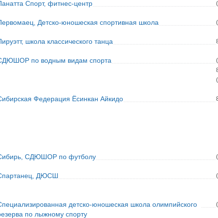
Панатта Спорт, фитнес-центр
Первомаец, Детско-юношеская спортивная школа
Пируэтт, школа классического танца
СДЮШОР по водным видам спорта
Сибирская Федерация Ёсинкан Айкидо
Сибирь, СДЮШОР по футболу
Спартанец, ДЮСШ
Специализированная детско-юношеская школа олимпийского
резерва по лыжному спорту