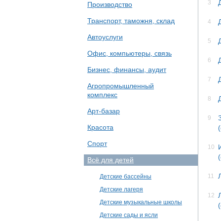
3
Производство
Транспорт, таможня, склад
4
Автоуслуги
5
Офис, компьютеры, связь
6
Бизнес, финансы, аудит
7
Агропромышленный
комплекс
8
Арт-базар
9
Красота
Спорт
10
Всё для детей
11
Детские бассейны
Детские лагеря
12
Детские музыкальные школы
Детские сады и ясли