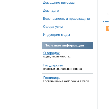
Домашние питомцы
Дом, дача
Безопасность и правозащита
сл
Сфера услуг
Индустрия моды
Полезная информация
О городах
коды, численность...
Государство
власть и социальная сфера
Гостиницы
Гостинничные комплексы. Отели