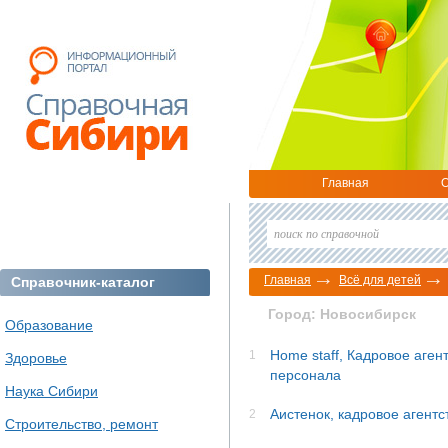
Главная
О
Главная
Всё для детей
Справочник-каталог
Город: Новосибирск
Образование
Home staff, Кадровое аге
1
Здоровье
персонала
Наука Сибири
Аистенок, кадровое агентс
2
Строительство, ремонт