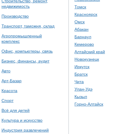
Строительство, ремонт,
недвижимость
Томск
Красноярск
Производство
Омск
Транспорт, таможня, склад
Абакан
Агропромышленный
Барнаул
комплекс
Кемерово
Офис, компьютеры, связь
Алтайский край
Новокузнецк
Бизнес, финансы, аудит
Иркутск
Авто
Братск
Арт-Базар
Чита
Улан-Удэ
Красота
Кызыл
Спорт
Горно-Алтайск
Всё для детей
Культура и искусство
Индустрия развлечений